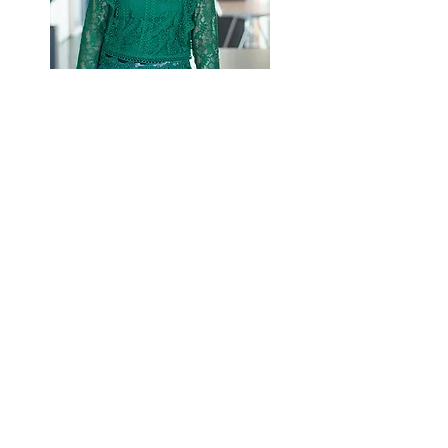
​"De resultaten van de Teaming
Skill scan gaven mij als teamcoach
een duidelijk beeld van de
kwaliteiten en uitdagingen van het
team. Het uitgebreide rapport
hielp mij om een goede
teambegeleiding vorm te geven.
Door de resultaten met het team
te delen ontstond er een sterk
engagement. Het verhoogde de
betrokkenheid om te gaan