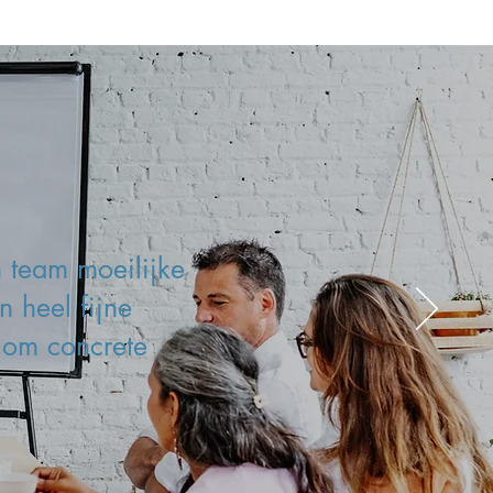
 team moeilijke
 heel fijne
 om concrete