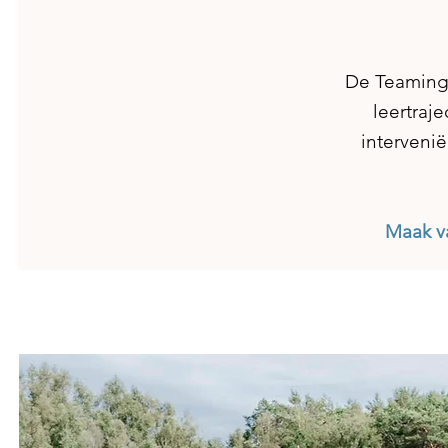
De Teaming 
leertraj
interveni
Maak v