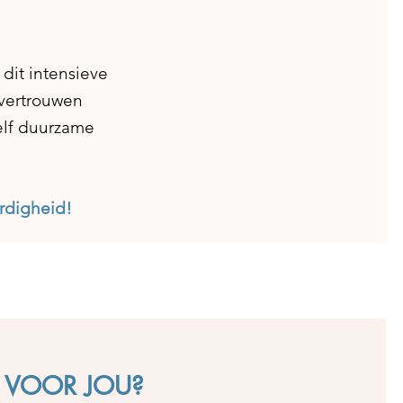
dit intensieve
 vertrouwen
elf duurzame
rdigheid!
TS VOOR JOU?