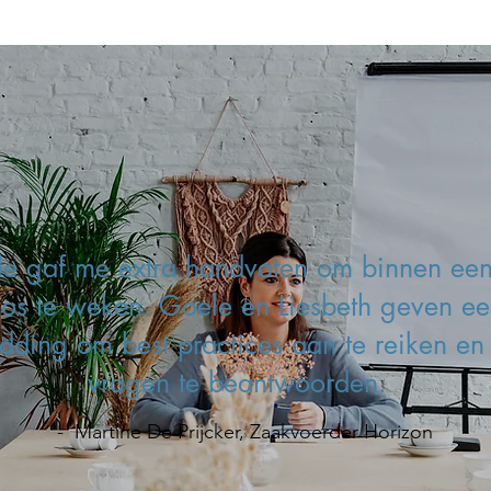
le gaf me extra handvaten om binnen een
os te weken. Goele en Liesbeth geven een
dding om best practices aan te reiken en
vragen te beantwoorden.
- Martine De Prijcker, Zaakvoerder Horizon