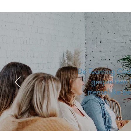
De Teaming Circ
gesprekken l
menselijke be