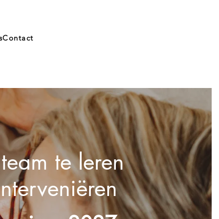
s
Contact
 team te leren
 interveniëren