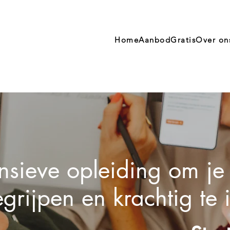
Home
Aanbod
Gratis
Over on
ensieve opleiding om je
egrijpen en krachtig te