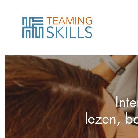
Int
lezen, b